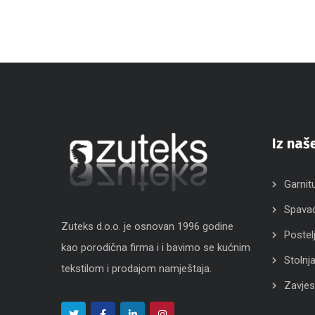
Iz naš
Garnit
Spava
Zuteks d.o.o. je osnovan 1996 godine
Postel
kao porodična firma i i bavimo se kućnim
Stolnja
tekstilom i prodajom namještaja.
Zavjes