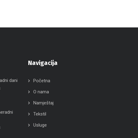
Navigacija
radni dani
Početna
3
O nama
Namještaj
neradni
Tekstil
Usluge
3