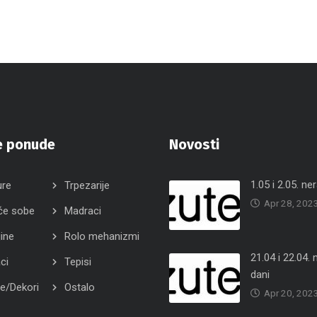
e ponude
Novosti
1.05 i 2.05. ne
ure
Trpezarije
Apr 28, 202
će sobe
Madraci
jine
Rolo mehanizmi
21.04 i 22.04. 
ci
Tepisi
dani
e/Dekori
Ostalo
Apr 20, 202