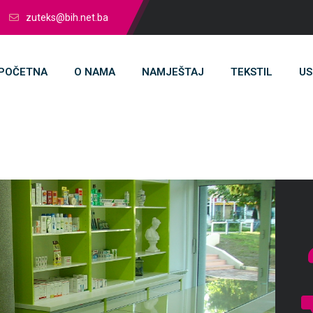
zuteks@bih.net.ba
POČETNA
O NAMA
NAMJEŠTAJ
TEKSTIL
US