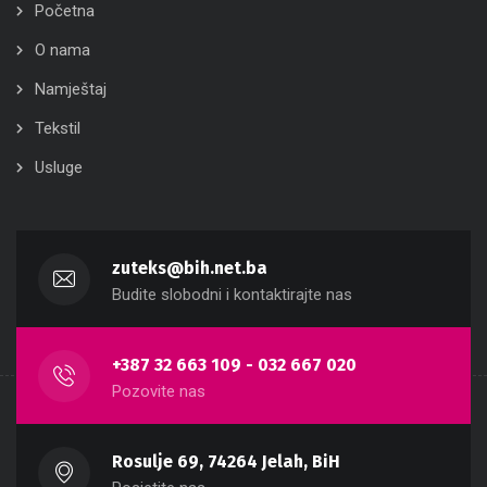
Početna
O nama
Namještaj
Tekstil
Usluge
zuteks@bih.net.ba
Budite slobodni i kontaktirajte nas
+387 32 663 109 - 032 667 020
Pozovite nas
Rosulje 69, 74264 Jelah, BiH