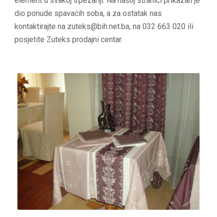
element u svakoj trpezariji. Na našoj stranici prikazan je
dio ponude spavaćih soba, a za ostatak nas
kontaktirajte na zuteks@bih.net.ba, na 032 663 020 ili
posjetite Zuteks prodajni centar.